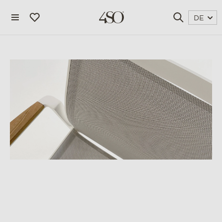
DE
4 seasons outdoor
blog
katalog