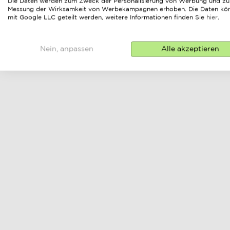
Die Daten werden zum Zweck der Personalisierung von Werbung und zu
Messung der Wirksamkeit von Werbekampagnen erhoben. Die Daten kö
mit Google LLC geteilt werden, weitere Informationen finden Sie
hier
.
modulares lounge-
Nein, anpassen
Alle akzeptieren
set