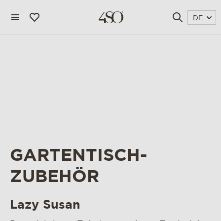
DE
GARTENTISCH-
ZUBEHÖR
4 seasons outdoor
blog
Lazy Susan
katalog