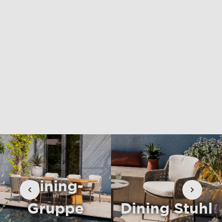
materialien & pflege
csr
kontakt
Dining-
Gruppe
Dining Stuhl